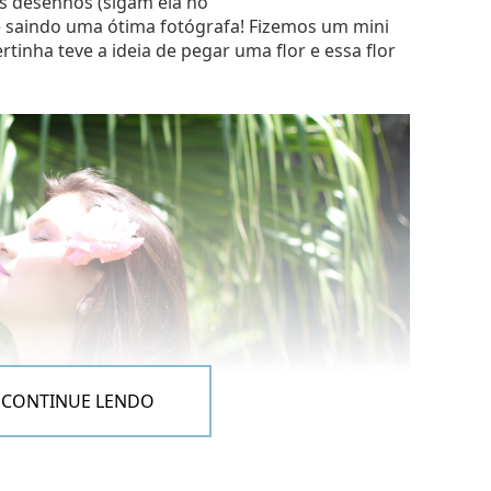
os desenhos (sigam ela no
se saindo uma ótima fotógrafa! Fizemos um mini
rtinha teve a ideia de pegar uma flor e essa flor
fio, claro, quando eu ganho kkkkkk
s meus vídeos haha), não esqueçam de me
empre por lá:
CONTINUE LENDO
minami