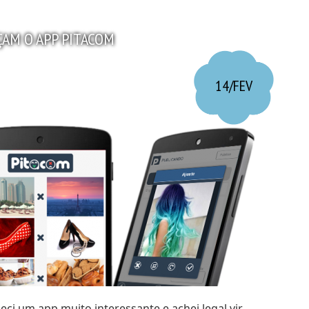
AM O APP PITACOM
14/FEV
inami
ci um app muito interessante e achei legal vir