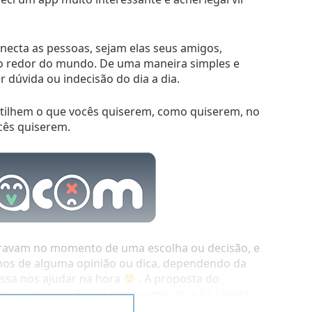
ecta as pessoas, sejam elas seus amigos,
ao redor do mundo. De uma maneira simples e
r dúvida ou indecisão do dia a dia.
tilhem o que vocês quiserem, como quiserem, no
cês quiserem.
travam no momento de uma escolha ou decisão, e
os de alguma opinião ou dica, dependendo da
ssa nos ajudar na hora
. A proposta do
fazer uma escolha ou tomar uma decisão rápida,