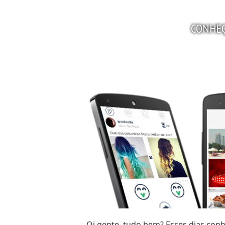
Instagram:
@cakawaminami
CONHEÇ
Twitter:
@cakawaminami
Snapchat:
cakawaminami
YouTube:
Camila Kawaminami
http://youtube.com/c/CamilaKawam
Um beijo
Oi gente, tudo bem? Esses dias conhe