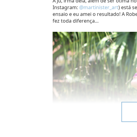
A Ju, irmã dela, além de ser ótima n
Instagram:
@martinister_art
) está 
ensaio e eu amei o resultado! A Robe
fez toda diferença…
Estou amando gravar vídeos de Desa
E é isso (falo isso várias vezes no
acompanhar nas Redes Sociais, tô s
Facebook:
Camila Kawaminami
https://www.facebook.com/cakawa