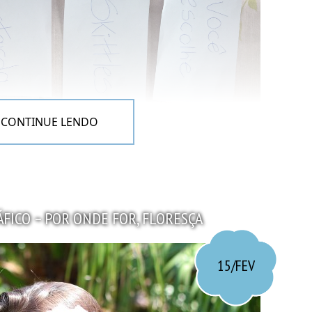
CONTINUE LENDO
FICO – POR ONDE FOR, FLORESÇA
15/FEV