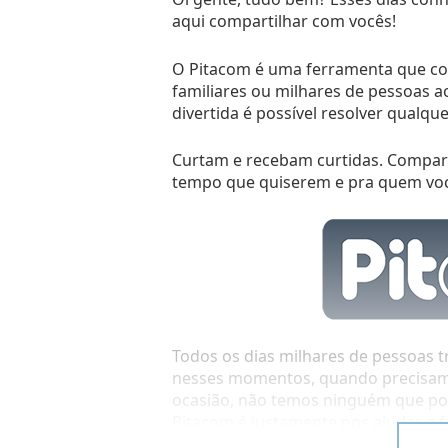
aqui compartilhar com vocês!
O Pitacom é uma ferramenta que con
familiares ou milhares de pessoas 
divertida é possível resolver qualque
Curtam e recebam curtidas. Compar
tempo que quiserem e pra quem vo
Todos os dias milhares de pessoas 
nesses momentos, quando precisam
ocasião, não temos ninguém que po
Pitacom é justamente nos ajudar a 
e ele faz isso de diversas maneiras!