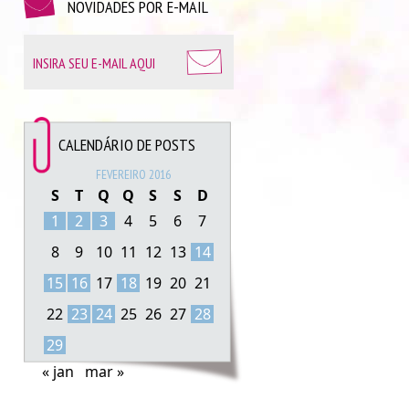
NOVIDADES POR E-MAIL
CALENDÁRIO DE POSTS
FEVEREIRO 2016
S
T
Q
Q
S
S
D
1
2
3
4
5
6
7
8
9
10
11
12
13
14
15
16
17
18
19
20
21
22
23
24
25
26
27
28
29
« jan
mar »