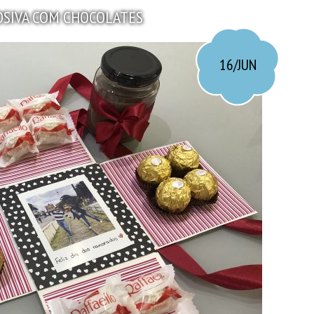
OSIVA COM CHOCOLATES
16/JUN
o pela minha sogra (Sigam o Instagram da loja
presentes), ficou perfeito!