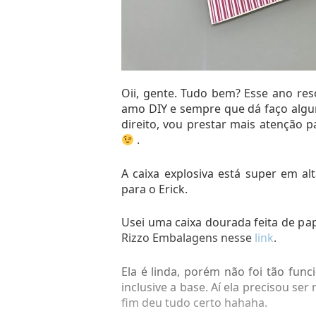
Oii, gente. Tudo bem? Esse ano re
amo DIY e sempre que dá faço algu
Eu a
direito, vou prestar mais atenção 
.
A caixa explosiva está super em al
para o Erick.
Arranjo temático que eu fiz, achei 
fez e eu tentei coloca
Usei uma caixa dourada feita de p
Rizzo Embalagens nesse
link
.
Ela é linda, porém não foi tão func
inclusive a base. Aí ela precisou se
fim deu tudo certo hahaha.