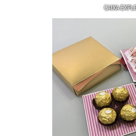
CAIXA EXPL
Arranjo de flores naturais feit
@saoriflorese