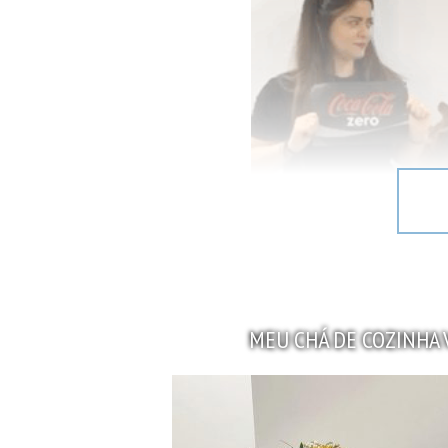
A ideia era fazer uma fantasia em 
MEU CHÁ DE COZINHA 
Pesquisando na internet vi a idei
realidade da nossa equipe.
Fizemos uma tiara para cada um s
imprimimos os rótulos dos refrige