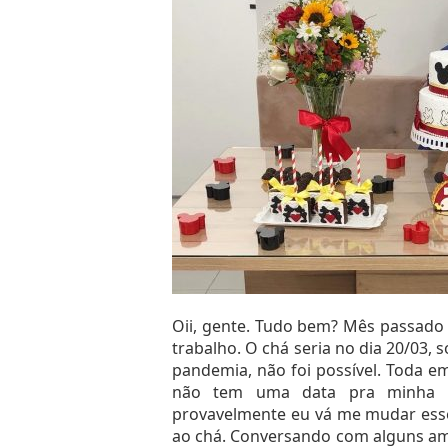
nylon.
Para completar a fantasia, as rou
do refrigerante de cada um haha.
Oii, gente. Tudo bem? Mês passado 
trabalho. O chá seria no dia 20/03,
pandemia, não foi possível. Toda e
não tem uma data pra minha ár
provavelmente eu vá me mudar esse
ao chá. Conversando com alguns amig