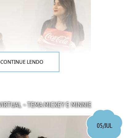
CONTINUE LENDO
grupo mais uma vez, eu acho isso o máximo haha.
VIRTUAL – TEMA MICKEY E MINNIE
a de refrigerante e adaptamos de acordo com a
05/JUL
imulando a tampinha (com EVA e cola quente) e
rantes em papel couchê – prendemos com fio de