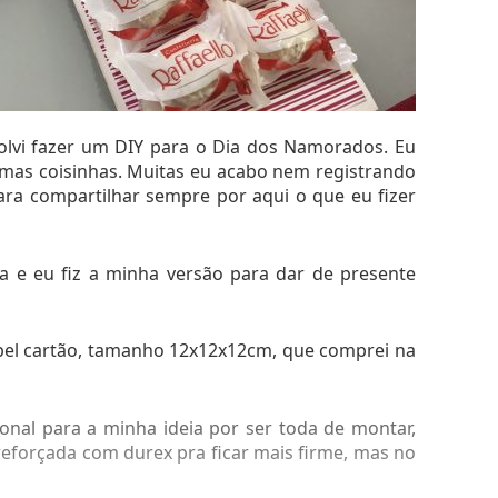
solvi fazer um DIY para o Dia dos Namorados. Eu
mas coisinhas. Muitas eu acabo nem registrando
mei o resultado ♥
para compartilhar sempre por aqui o que eu fizer
ta e eu fiz a minha versão para dar de presente
que ficou bem legal. Os brigadeiros minha mãe que
r na mesa formando um Mickey hahaha.
apel cartão, tamanho 12x12x12cm, que comprei na
ional para a minha ideia por ser toda de montar,
r reforçada com durex pra ficar mais firme, mas no