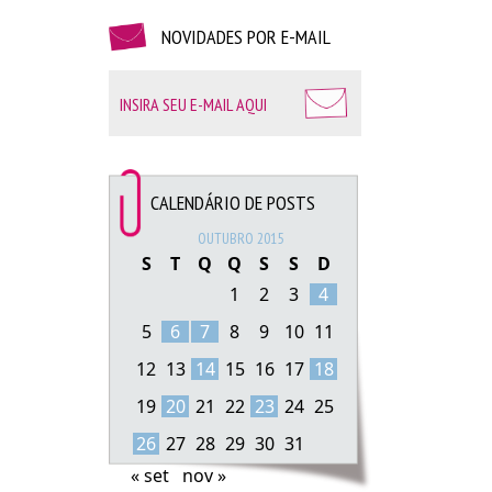
universo feminino?
NOVIDADES POR E-MAIL
Espero que gostem!
Um beijo
CALENDÁRIO DE POSTS
OUTUBRO 2015
S
T
Q
Q
S
S
D
1
2
3
4
5
6
7
8
9
10
11
12
13
14
15
16
17
18
19
20
21
22
23
24
25
26
27
28
29
30
31
« set
nov »