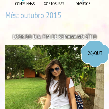
DIVERSOS
COMPRINHAS
GOSTOSURAS
DIVERSOS
DIY
Mês:
outubro 2015
EU AMO
GOSTOSURAS
LOOK DO DIA: FIM DE SEMANA NO SÍTIO
INSPIRAÇÕES
LOOK DO DIA
26/OUT
MORANDO JUNTOS
ORGANIZAÇÃO
PLAYLISTS
VIAGENS
VÍDEOS