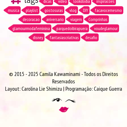
dicas
vídeo
lookdodia
inspiracoes
musica
playlist
gostosuras
vlog
DIY
facavocemesmo
decoracao
aniversario
viagem
Comprinhas
glamourmodafeminina
parquedoibirapuera
voudeglamour
disney
fantasiascriativas
desafio
© 2015 - 2025 Camila Kawaminami - Todos os Direitos
Reservados
Layout:
Carolina Lie Shimizu
| Programação:
Caique Guerra