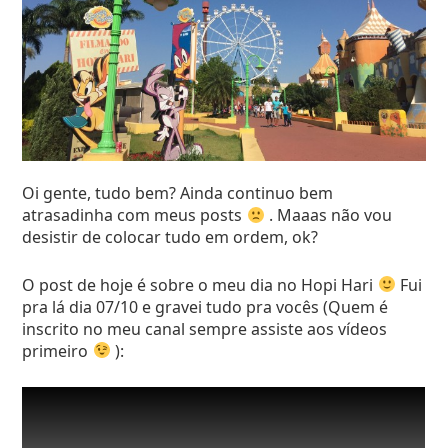
final ficaria quase inteiro comigo falando kkkkk.
Qualquer dúvida referente ao vídeo podem deixar
nos comentários, viu?
Um beijo
Oi gente, tudo bem? Ainda continuo bem
atrasadinha com meus posts
. Maaas não vou
desistir de colocar tudo em ordem, ok?
O post de hoje é sobre o meu dia no Hopi Hari
Fui
pra lá dia 07/10 e gravei tudo pra vocês (Quem é
inscrito no meu canal sempre assiste aos vídeos
primeiro
):