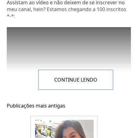
(um “mini” Evolution), Eléktron e Trukes di Pinguim
Assistam ao vídeo e não deixem de se inscrever no
(brinquedos que eu gosto).
meu canal, hein? Estamos chegando a 100 inscritos
*-*:
Claaaro que eu registrei alguns momentos do meu
dia:
CONTINUE LENDO
Navegação
Publicações mais antigas
por
posts
Perguntas da Tag:
Fiz um vídeo que eu amei em homenagem ao
aniversário dele e eu espero muito que vocês