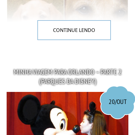
CONTINUE LENDO
MINHA VIAGEM PARA ORLANDO – PARTE 2
(PARQUES DA DISNEY)
20/OUT
3 meses / 10 anos.
É muito legal ter um bichinho de estimação, apesar
de todo o trabalho que eles dão hehe. Acreditam que
eu nunca limpei um coco dele? Pois é hahaha. Isso