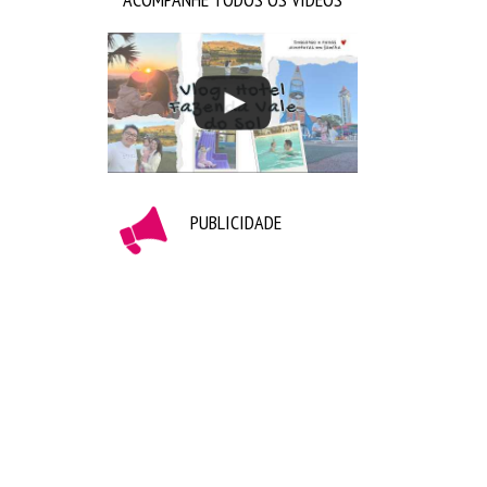
Esse finalzinho de Outubro está recheado de coisas
legais, espero conseguir postar tudo pra vocês e
logo voltar com a programação certinha do blog!
Não esqueçam de me acompanhar nas Redes Sociais
hein, tô sempre por lá:
PUBLICIDADE
Facebook:
Camila Kawaminami
https://www.facebook.com/cakawaminami
Instagram:
@cakawaminami
Twitter:
@cakawaminami
Snapchat:
cakawaminami
YouTube:
Camila Kawaminami