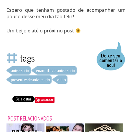
Espero que tenham gostado de acompanhar um
pouco desse meu dia tão feliz!
Um beijo e até o próximo post
tags
Deixe seu
comentário
aqui
aniversario
euamofazeraniversario
presentesdeaniversario
vídeo
Guardar
POST RELACIONADOS
TAG: 100
PERGUNTAS QUE