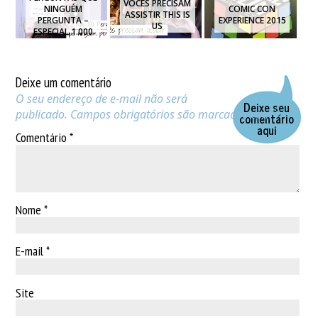
VOCÊS PRECISAM
NINGUÉM
COMIC CON
ASSISTIR THIS IS
PERGUNTA –
EXPERIENCE 2015
US
ESPECIAL 1.000
INSCRITOS ♥
Deixe um comentário
O seu endereço de e-mail não será
Deixe seu
publicado.
Campos obrigatórios são marcados com
*
comentário
aqui
Comentário
*
Nome
*
E-mail
*
Site