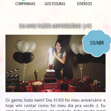
DIVERSOS
COMPRINHAS
GOSTOSURAS
DIVERSOS
DIY
EU AMO
EU AMO FAZER ANIVERSÁRIO :) #2
GOSTOSURAS
INSPIRAÇÕES
10/ABR
LOOK DO DIA
MORANDO JUNTOS
ORGANIZAÇÃO
PLAYLISTS
VIAGENS
VÍDEOS
Oi gente, tudo bem? Dia 31/03 foi meu aniversário e
hoje vim contar como foi meu dia pra vocês :). Eu
amo fazer aniversário, de verdade. Acho muito legal