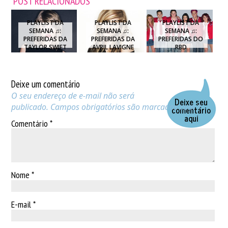
POST RELACIONADOS
PLAYLIST DA
PLAYLIST DA
PLAYLIST DA
SEMANA ♫:
SEMANA ♫:
SEMANA ♫:
PREFERIDAS DA
PREFERIDAS DA
PREFERIDAS DO
TAYLOR SWIFT
AVRIL LAVIGNE
RBD
Deixe um comentário
O seu endereço de e-mail não será
Deixe seu
publicado.
Campos obrigatórios são marcados com
*
comentário
aqui
Comentário
*
Nome
*
E-mail
*