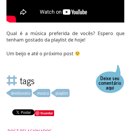
Qual é a música preferida de vocês? Espero que
tenham gostado da playlist de hoje!
Um beijo e até o próximo post
tags
Deixe seu
comentário
aqui
demilovato
musica
playlist
Guardar