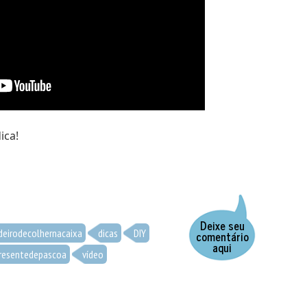
ica!
Deixe seu
deirodecolhernacaixa
dicas
DIY
comentário
aqui
resentedepascoa
vídeo