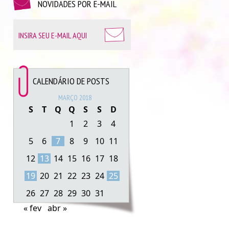
NOVIDADES POR E-MAIL
CALENDÁRIO DE POSTS
MARÇO 2018
S
T
Q
Q
S
S
D
1
2
3
4
5
6
7
8
9
10
11
12
13
14
15
16
17
18
19
20
21
22
23
24
25
26
27
28
29
30
31
« fev
abr »