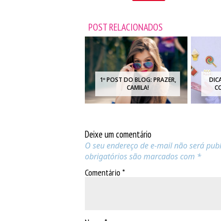
POST RELACIONADOS
1º POST DO BLOG: PRAZER,
DIC
CAMILA!
C
Deixe um comentário
O seu endereço de e-mail não será publ
obrigatórios são marcados com
*
Comentário
*