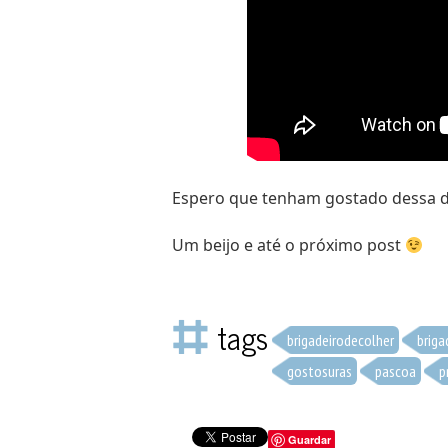
Espero que tenham gostado dessa d
Um beijo e até o próximo post
tags
brigadeirodecolher
briga
gostosuras
pascoa
p
Guardar