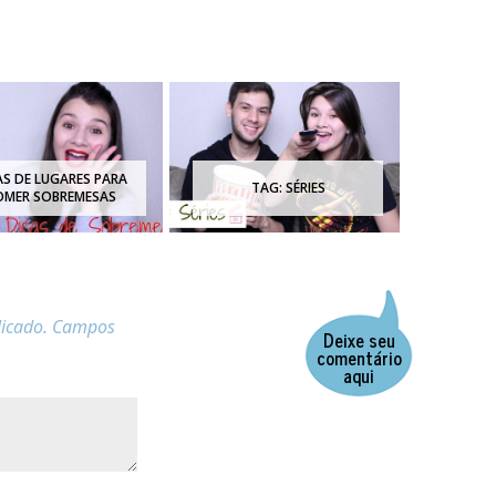
AS DE LUGARES PARA
TAG: SÉRIES
OMER SOBREMESAS
icado.
Campos
Deixe seu
comentário
aqui