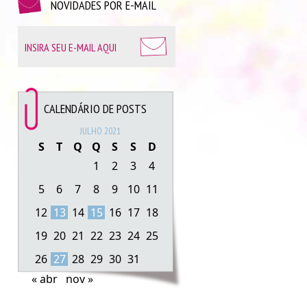
NOVIDADES POR E-MAIL
CALENDÁRIO DE POSTS
JULHO 2021
S
T
Q
Q
S
S
D
1
2
3
4
5
6
7
8
9
10
11
12
13
14
15
16
17
18
19
20
21
22
23
24
25
26
27
28
29
30
31
« abr
nov »