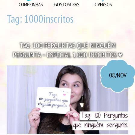
DIVERSOS
COMPRINHAS
GOSTOSURAS
DIVERSOS
DIY
Tag:
1000inscritos
EU AMO
GOSTOSURAS
TAG: 100 PERGUNTAS QUE NINGUÉM
INSPIRAÇÕES
PERGUNTA – ESPECIAL 1.000 INSCRITOS ♥
LOOK DO DIA
MORANDO JUNTOS
08/NOV
ORGANIZAÇÃO
PLAYLISTS
VIAGENS
VÍDEOS