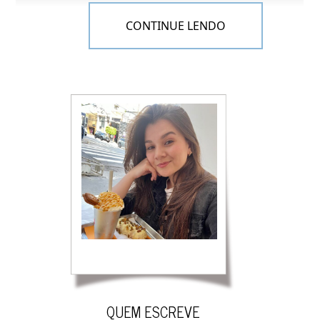
CONTINUE LENDO
Pra quem quiser responder a Tag, vou deixar as
perguntinhas aqui:
1- Você dorme com as portas do seu armário
abertas ou fechadas?
2- Você leva embora os shampoos e condicionadores
dos hotéis?
3- Você dorme com seu edredom dobrado pra
dentro ou pra fora?
4- Você já roubou uma placa de rua?
5- Você gosta de usar post-it?
6- Você corta cupons, mas depois nunca usa?
7- Você prefere ser atacado por um urso ou um
enxame de abelhas?
8- Você tem sardas?
QUEM ESCREVE
9- Você sempre sorri para fotos?