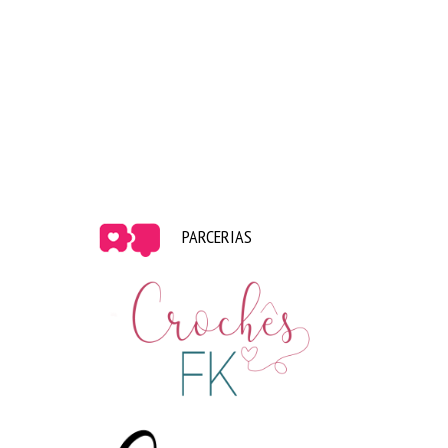
64- Walmart, Target ou Kmart?
65- Nike ou Adidas?
66- Cheetos ou Fritos?
67- Amendoins ou sementes de girassol?
68- Já ouviu falar do grupo de Tres Bien?
69- Já teve aulas de dança?
70- Existe uma profissão que você imagine fazer no
seu futuro?
71- Você consegue enrolar sua língua?
72- Já ganhou um concurso de soletração?
PARCERIAS
73- Você já chorou porque você estava feliz?
74- Possui algum disco de vinil?
75- E uma vitrola?
76- Você usa incenso regularmente?
77- Já se apaixonou?
78- Quem você gostaria de ver em um show?
79- Qual foi o último show que você viu?
80- Chá quente ou chá frio?
81- Chá ou café?
82- Açúcar ou adoçante?