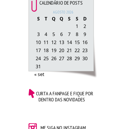
CALENDÁRIO DE POSTS
AGOSTO 2026
S
T
Q
Q
S
S
D
1
2
3
4
5
6
7
8
9
10
11
12
13
14
15
16
17
18
19
20
21
22
23
24
25
26
27
28
29
30
31
« set
CURTA A FANPAGE E FIQUE POR
O evento aconteceu no Expo Center Norte, que é
DENTRO DAS NOVIDADES
gigaaante. Cheguei lá em torno das 10h30 e não
sosseguei até achar o bendito estande da Netfarma
onde a Bia estaria (o maior motivo deu ir na feira foi
conhecer ela) haha. Acabei ficando por perto porque
eu imaginei que ficaria lotado (e ficou). Foi um
ME SIGA NO INSTAGRAM