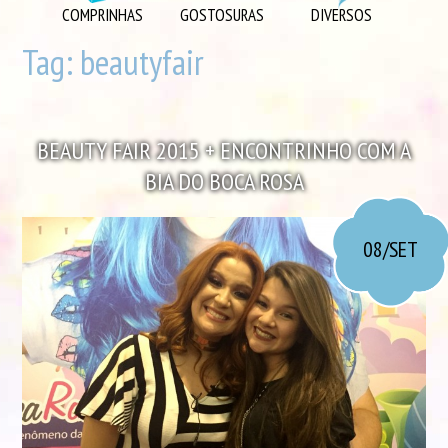
DIVERSOS
COMPRINHAS
GOSTOSURAS
DIVERSOS
DIY
Tag:
beautyfair
EU AMO
GOSTOSURAS
BEAUTY FAIR 2015 + ENCONTRINHO COM A
INSPIRAÇÕES
BIA DO BOCA ROSA
LOOK DO DIA
MORANDO JUNTOS
08/SET
ORGANIZAÇÃO
PLAYLISTS
VIAGENS
VÍDEOS