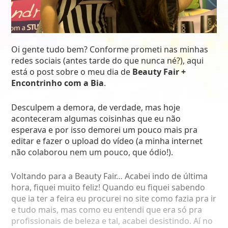
Oi gente tudo bem? Conforme prometi nas minhas
redes sociais (antes tarde do que nunca né?), aqui
está o post sobre o meu dia de
Beauty Fair +
Encontrinho com a Bia
.
Desculpem a demora, de verdade, mas hoje
aconteceram algumas coisinhas que eu não
esperava e por isso demorei um pouco mais pra
editar e fazer o upload do vídeo (a minha internet
não colaborou nem um pouco, que ódio!).
Voltando para a Beauty Fair… Acabei indo de última
hora, fiquei muito feliz! Quando eu fiquei sabendo
que ia ter a feira eu procurei no site como fazia pra ir
e tudo mais, mas como eu entendi que era só pra
profissionais de beleza e tal, acabei desistindo. Aí no