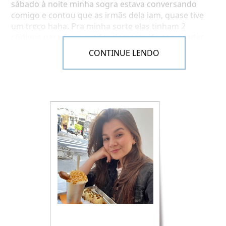
sábado à noite minha sogra estava conversando
comigo e contou que as irmãs dela iam, quase tive
um treco haha. Pra minha sorte elas tinham 2
códigos para fazer credenciamento de convidadas
sobrando e nós conseguimos ir. O valor do ingresso
CONTINUE LENDO
é R$150.00 por dia, achei beem caro. Mas pelo o que
eu vi e percebi, não é tão difícil conseguir entrar na
feira de graça, viu?