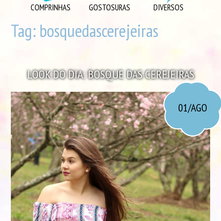
DIVERSOS
COMPRINHAS
GOSTOSURAS
DIVERSOS
DIY
Tag:
bosquedascerejeiras
EU AMO
GOSTOSURAS
LOOK DO DIA: BOSQUE DAS CEREJEIRAS
INSPIRAÇÕES
LOOK DO DIA
01/AGO
MORANDO JUNTOS
ORGANIZAÇÃO
PLAYLISTS
VIAGENS
VÍDEOS