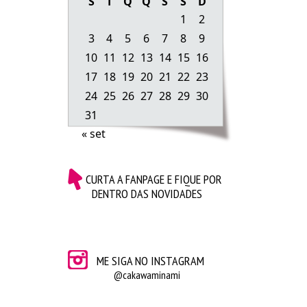
S
T
Q
Q
S
S
D
parques (já fiz outras mini sessões de fotos em
parques usando ela haha) e as alpargatas deixam o
1
2
look mais despojado, quebrando o peso da calça
3
4
5
6
7
8
9
preta.
10
11
12
13
14
15
16
17
18
19
20
21
22
23
24
25
26
27
28
29
30
31
« set
CURTA A FANPAGE E FIQUE POR
DENTRO DAS NOVIDADES
ME SIGA NO INSTAGRAM
@cakawaminami