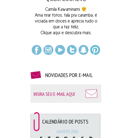
semana.
Camila Kawaminami
Ama tirar fotos, fala pra caramba, é
viciada em doces e aprecia tudo o
que a faz feliz.
Clique
aqui
e descubra mais.
NOVIDADES POR E-MAIL
Por causa do tempo louco acabei decidindo o look
“final” na última hora e acho que acertei na escolha.
CALENDÁRIO DE POSTS
Como estava um pouco friozinho, fui de calça, que é
AGOSTO 2026
bem confortável. A bata colorida super combina com