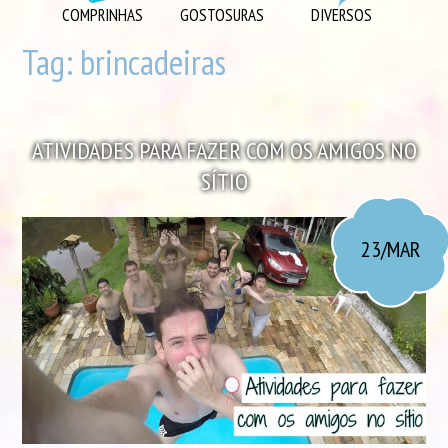
DIVERSOS
COMPRINHAS
GOSTOSURAS
DIVERSOS
DIY
Tag:
brincadeiras
EU AMO
GOSTOSURAS
ATIVIDADES PARA FAZER COM OS AMIGOS NO
INSPIRAÇÕES
SÍTIO
LOOK DO DIA
MORANDO JUNTOS
23/MAR
ORGANIZAÇÃO
PLAYLISTS
VIAGENS
VÍDEOS