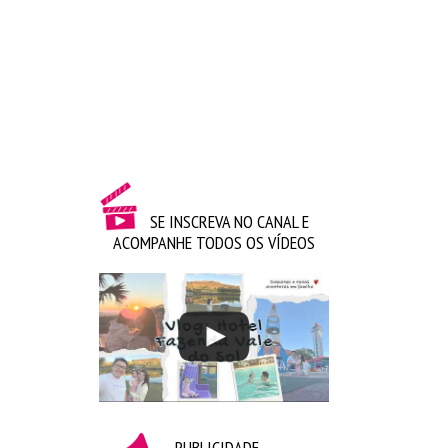
circuito com pulos alternados nos dois pés e em um
pé só. Ao chegar no ‘Céu’, faça o caminho de volta do
circuito, pegue o marcador – sem pular na casa onde
ele está – e volte para trás do traçado. Depois jogue
o marcador na próxima casinha e assim
sucessivamente. Se errar, será a vez do próximo
jogador. Vence quem completar todo diagrama
primeiro.
SE INSCREVA NO CANAL E
Coelhinho sai da toca
ACOMPANHE TODOS OS VÍDEOS
Os participantes são divididos em grupos de três.
Dois jogadores dão-se as mãos formando a toca e o
terceiro ficará entre eles e será o coelhinho. Do lado
de fora ficam os coelhos perdidos. Ao ser dado o
sinal: ‘Coelhinho sai da toca, um, dois, três’, as tocas
levantam os braços e todos os coelhinhos devem
ocupar uma nova toca, inclusive os coelhos
perdidos. Quem não conseguir entrar fica no centro,
esperando nova oportunidade. Se o número de
PUBLICIDADE