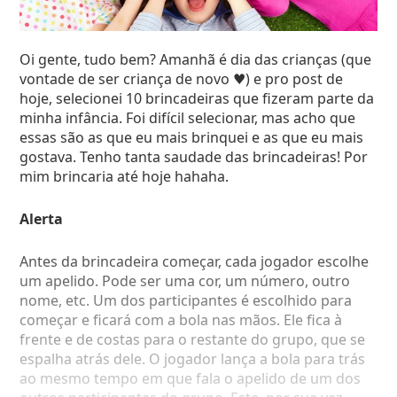
O objetivo é passar para o campo do grupo oposto e
trazer a bandeira para o seu campo.
Oi gente, tudo bem? Amanhã é dia das crianças (que
• Saltos na piscina
: Não é bem uma atividade
vontade de ser criança de novo ♥) e pro post de
hahaha, é mais uma forma de diversão! Dá pra usar
hoje, selecionei 10 brincadeiras que fizeram parte da
a criatividade na hora dos saltos e tirar muitas fotos
minha infância. Foi difícil selecionar, mas acho que
legais.
essas são as que eu mais brinquei e as que eu mais
gostava. Tenho tanta saudade das brincadeiras! Por
• Barra manteiga:
O grupo é dividido em duas
mim brincaria até hoje hahaha.
partes. O participante que começa escolhe alguém
do grupo adversário, bate em sua mão e sai
Alerta
correndo. Caso seja pego, passa a ser do outro time.
Ganha o time que no final estiver maior.
Antes da brincadeira começar, cada jogador escolhe
um apelido. Pode ser uma cor, um número, outro
• Jenga:
Um jogo que tem peças de madeira que
nome, etc. Um dos participantes é escolhido para
formam uma torre. O objetivo é tirarmos uma peça
começar e ficará com a bola nas mãos. Ele fica à
dela e colocar na superfície sem deixar a torre cair.
frente e de costas para o restante do grupo, que se
espalha atrás dele. O jogador lança a bola para trás
• Queimada:
O grupo é dividido e duas partes. É
ao mesmo tempo em que fala o apelido de um dos
usada uma bola que fica passando de um campo pra