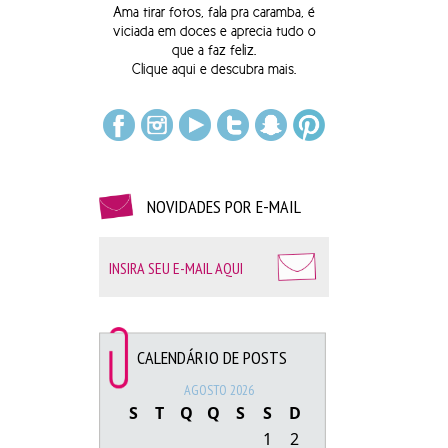
Capa para travesseiro R$ 49,90 | Camiseta R$ 69,90
Ama tirar fotos, fala pra caramba, é
viciada em doces e aprecia tudo o
que a faz feliz.
Clique
aqui
e descubra mais.
NOVIDADES POR E-MAIL
Mochila R$ 199,90 | Copo R$ 19,90 | Caneca R$ 34,80
CALENDÁRIO DE POSTS
| Ecobag R$ 39,90 | Almofada R$ 54,80 Moletom R$
139,90
AGOSTO 2026
S
T
Q
Q
S
S
D
Vocês podem comprar essas coisinhas fofas
aqui
1
2