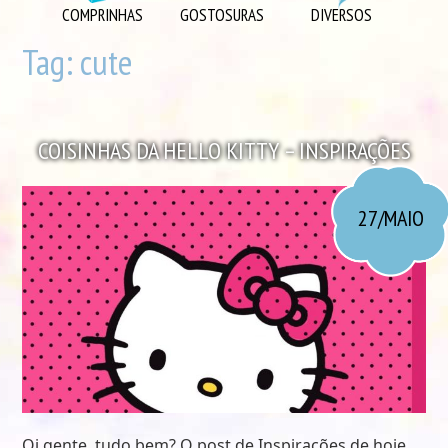
DIVERSOS
COMPRINHAS
GOSTOSURAS
DIVERSOS
DIY
Tag:
cute
EU AMO
GOSTOSURAS
COISINHAS DA HELLO KITTY – INSPIRAÇÕES
INSPIRAÇÕES
LOOK DO DIA
27/MAIO
MORANDO JUNTOS
ORGANIZAÇÃO
PLAYLISTS
VIAGENS
VÍDEOS
Oi gente, tudo bem? O post de Inspirações de hoje