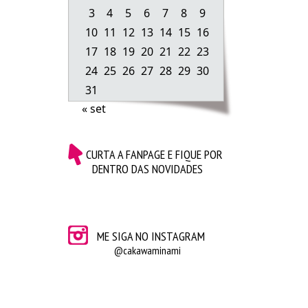
No site da
Sanrio
vocês podem conferir todas as
3
4
5
6
7
8
9
novidades e várias informações sobre a marca Hello
10
11
12
13
14
15
16
Kitty.
17
18
19
20
21
22
23
24
25
26
27
28
29
30
31
« set
CURTA A FANPAGE E FIQUE POR
DENTRO DAS NOVIDADES
ME SIGA NO INSTAGRAM
@cakawaminami