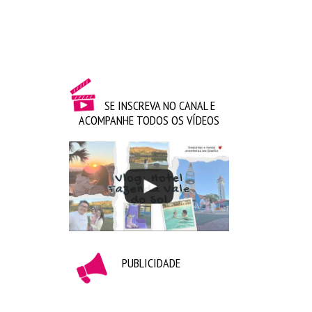
Ahhh como eu queria levar tudo pra casa ♥ Essa loja
da Sanrio fica no aeroporto de Orlando.
Espero muito que vocês tenham gostado desse post
cheio de fofura! Um beijo e até o próximo post
SE INSCREVA NO CANAL E
ACOMPANHE TODOS OS VÍDEOS
PUBLICIDADE