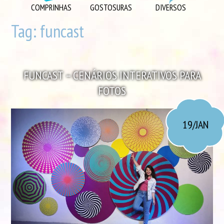
DIVERSOS
COMPRINHAS
GOSTOSURAS
DIVERSOS
DIY
Tag:
funcast
EU AMO
GOSTOSURAS
FUNCAST – CENÁRIOS INTERATIVOS PARA
INSPIRAÇÕES
FOTOS
LOOK DO DIA
MORANDO JUNTOS
19/JAN
ORGANIZAÇÃO
PLAYLISTS
VIAGENS
VÍDEOS