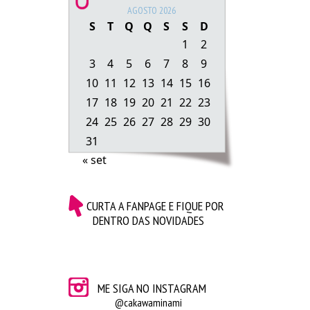
AGOSTO 2026
S
T
Q
Q
S
S
D
1
2
3
4
5
6
7
8
9
10
11
12
13
14
15
16
17
18
19
20
21
22
23
24
25
26
27
28
29
30
31
« set
CURTA A FANPAGE E FIQUE POR
DENTRO DAS NOVIDADES
ME SIGA NO INSTAGRAM
@cakawaminami