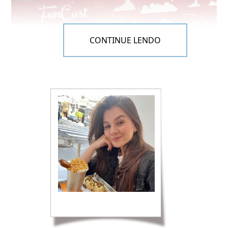
CONTINUE LENDO
Estávamos em três pessoas e quase que duas horas
não foram o suficiente para tirarmos todas as fotos
que queríamos, isso porque o lugar estava
praticamente vazio. Aos sábados e domingos a
permanência é de uma hora, por isso se puderem ir
durante a semana, é melhor.
Gravei a minha visita lá, assistam ao vlog, dá pra
vocês terem mais noção de como é (muitas vezes
quem vê a foto pronta, não imagina o lugar).