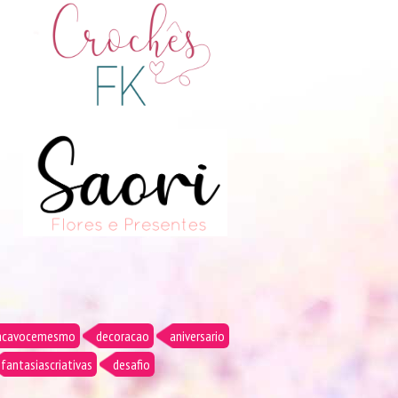
acavocemesmo
decoracao
aniversario
fantasiascriativas
desafio