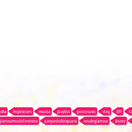
odia
inspiracoes
musica
playlist
gostosuras
vlog
DIY
f
glamourmodafeminina
parquedoibirapuera
voudeglamour
disney