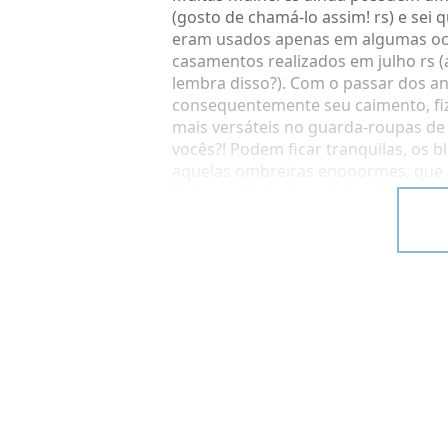
(gosto de chamá-lo assim! rs) e sei 
eram usados apenas em algumas oca
casamentos realizados em julho rs 
lembra disso?). Com o passar dos an
consequentemente seu caimento, fi
mais versáteis no guarda-roupas de
vocês?! Podem ficar tranquilas, os 
aquelas ombreiras enooormes, que 
(falo por mim, que amava, HAHAHAH
onde usá-los (EXCETO NA PRAIA, O 
BLAZER COLORIDO
Tenham sim, e se possível mais de u
basta minha calça ”restart” que tá 
novo!” Aqui vai uma dica muito prec
dos acessórios, isso ajuda muito
.
combinem brincos, colares, pulseiras
Assim vocês vão se sentir bem mais
aquele blazer verde com aquela blus