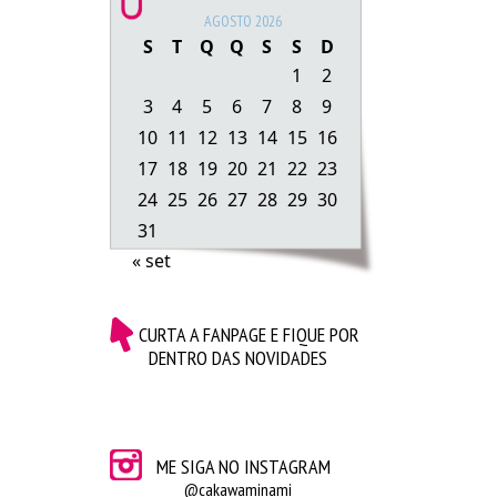
As almofadas deles são fofas demaaais, são feitas de
AGOSTO 2026
um material muito gostoso. Quem precisa de uma
S
T
Q
Q
S
S
D
almofada de fruta ou legume? kkkkk mas são
1
2
bonitinhas!
The Kid’s Shop – um cantinho especial para as
3
4
5
6
7
8
9
crianças. Nem preciso dizer o quanto tudo é fofo,
né?:
10
11
12
13
14
15
16
17
18
19
20
21
22
23
24
25
26
27
28
29
30
31
« set
CURTA A FANPAGE E FIQUE POR
DENTRO DAS NOVIDADES
ME SIGA NO INSTAGRAM
Se essa bolsa não estivesse tão cara e eu não
@cakawaminami
estivesse em época de contenção de gastos, eu com