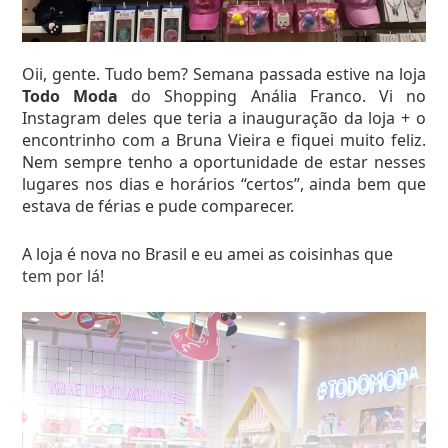
Oii, gente. Tudo bem? Semana passada estive na loja
Achei esse planner super legal, estava R$ 29,90. Vi o
Todo Moda
do Shopping Anália Franco. Vi no
mesmo na Renner por R$ 49,90.
Instagram deles que teria a inauguração da loja + o
encontrinho com a Bruna Vieira e fiquei muito feliz.
Nem sempre tenho a oportunidade de estar nesses
lugares nos dias e horários “certos”, ainda bem que
estava de férias e pude comparecer.
A loja é nova no Brasil e eu amei as coisinhas que
tem por lá!