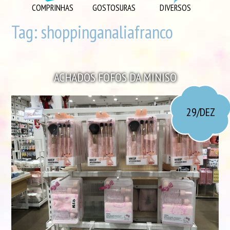
DIVERSOS
COMPRINHAS
GOSTOSURAS
DIVERSOS
DIY
Tag:
shoppinganaliafranco
EU AMO
GOSTOSURAS
ACHADOS FOFOS DA MINISO
INSPIRAÇÕES
LOOK DO DIA
29/DEZ
MORANDO JUNTOS
ORGANIZAÇÃO
PLAYLISTS
VIAGENS
VÍDEOS