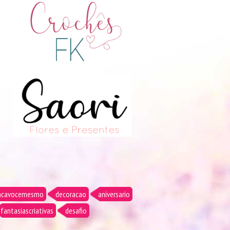
acavocemesmo
decoracao
aniversario
fantasiascriativas
desafio