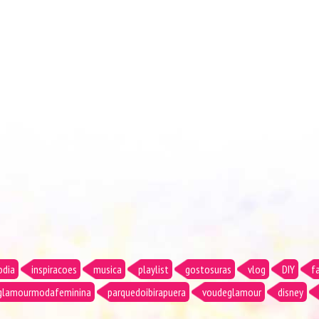
odia
inspiracoes
musica
playlist
gostosuras
vlog
DIY
f
glamourmodafeminina
parquedoibirapuera
voudeglamour
disney