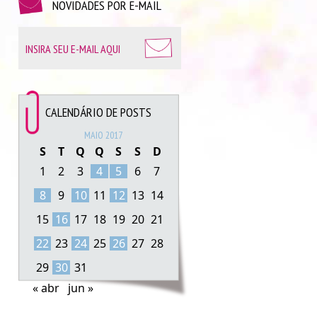
NOVIDADES POR E-MAIL
CALENDÁRIO DE POSTS
MAIO 2017
S
T
Q
Q
S
S
D
1
2
3
4
5
6
7
8
9
10
11
12
13
14
15
16
17
18
19
20
21
22
23
24
25
26
27
28
29
30
31
« abr
jun »