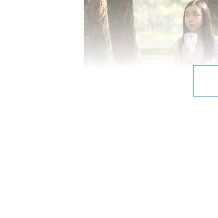
Dica pra deixar as fotos mais fofi
catavento, por exemplo.