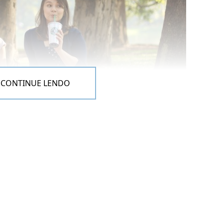
CONTINUE LENDO
nhas: usem itens lúdicos como bolha de sabão ou