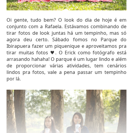
Oi gente, tudo bem? O look do dia de hoje é em
conjunto com a Rafaela. Estávamos combinando de
tirar fotos de look juntas há um tempinho, mas só
agora deu certo. Sábado fomos no Parque do
Ibirapuera fazer um piquenique e aproveitamos pra
tirar muitas fotos ♥. O Erick como fotógrafo está
arrasando hahaha! O parque é um lugar lindo e além
de proporcionar várias atividades, tem cenários
Pra compor um look em conjunto as roupas não
lindos pra fotos, vale a pena passar um tempinho
precisam ser iguais, basta que elas se conversem e
por lá.
tenham as mesmas referências ;).