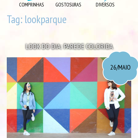
DIVERSOS
COMPRINHAS
GOSTOSURAS
DIVERSOS
DIY
Tag:
lookparque
EU AMO
GOSTOSURAS
LOOK DO DIA: PAREDE COLORIDA
INSPIRAÇÕES
LOOK DO DIA
26/MAIO
MORANDO JUNTOS
ORGANIZAÇÃO
PLAYLISTS
VIAGENS
VÍDEOS