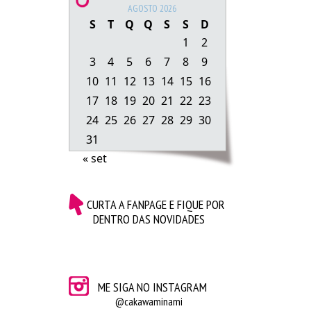
AGOSTO 2026
S
T
Q
Q
S
S
D
1
2
3
4
5
6
7
8
9
10
11
12
13
14
15
16
17
18
19
20
21
22
23
Descrição dos looks: Rafaela: Lenço e Óculos de
24
25
26
27
28
29
30
Sol:
Os dois são meus e de barraquinhas hahaha |
31
Camisa:
Malwee |
Tênis:
Vanscy
• Camila: Lenço:
« set
Dollar Tree |
Óculos de Sol:
Rayban |
Camisa:
Khelf
|
T-shirt:
Miroa |
Legging:
Não lembro |
Tênis:
Converse
CURTA A FANPAGE E FIQUE POR
DENTRO DAS NOVIDADES
ME SIGA NO INSTAGRAM
@cakawaminami