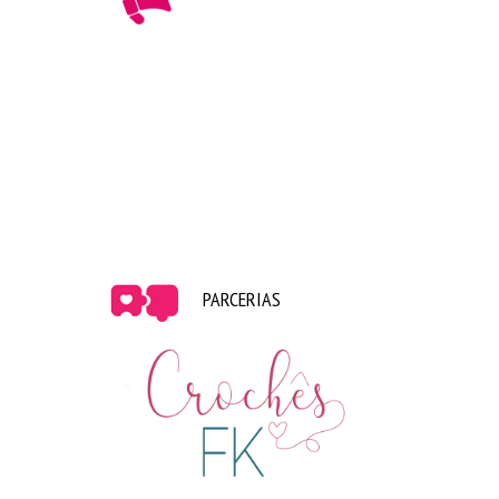
Nerderia –
Violão
|
Minion
|
Disco
|
Emoji
|
Tetris
|
Candy Crush
|
QR Code
|
 Flash
PARCERIAS
Mymimi –
Bolacha
|
Folha
|
Cacto
|
Waffle
|
Hot 
Dog
|
Cupcake
|
Ovo e Bacon
|
Sushi
Difícil querer uma só, né? Isso porque eu fiz uma
super seleção pra postar aqui, se vocês entrarem
nos sites, vocês terão muito mais opções.
Espero que tenham gostado! Um beijo e até o