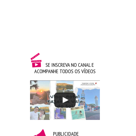
Gorila Clube –
Genius
|
Fita Cassete
|
Interrogação 
Mario
|
 Disquete
|
Kit Ctrl Alt Del
Zona Criativa –
Roleta
|
Pinguim
|
 Lente
SE INSCREVA NO CANAL E
ACOMPANHE TODOS OS VÍDEOS
PUBLICIDADE