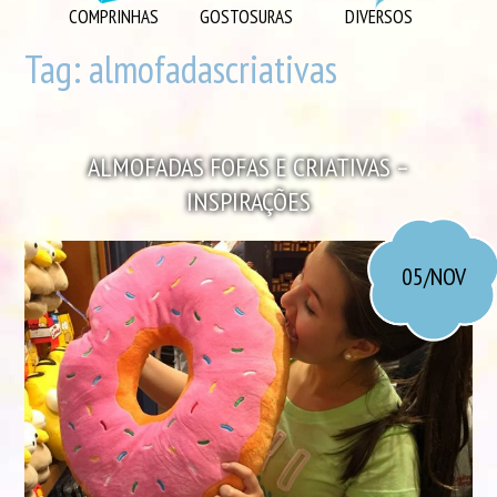
DIVERSOS
COMPRINHAS
GOSTOSURAS
DIVERSOS
DIY
Tag:
almofadascriativas
EU AMO
GOSTOSURAS
ALMOFADAS FOFAS E CRIATIVAS –
INSPIRAÇÕES
INSPIRAÇÕES
LOOK DO DIA
MORANDO JUNTOS
05/NOV
ORGANIZAÇÃO
PLAYLISTS
VIAGENS
VÍDEOS