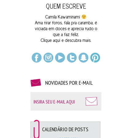
QUEM ESCREVE
Loja Monka –
Gato
|
Estrela
|
Nuvem
Camila Kawaminami
Ama tirar fotos, fala pra caramba, é
viciada em doces e aprecia tudo o
que a faz feliz.
Clique
aqui
e descubra mais.
Gorila Clube –
Limão
|
 Laranja
|
Kiwi
NOVIDADES POR E-MAIL
CALENDÁRIO DE POSTS