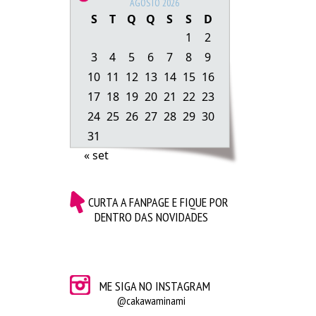
AGOSTO 2026
S
T
Q
Q
S
S
D
1
2
3
4
5
6
7
8
9
10
11
12
13
14
15
16
17
18
19
20
21
22
23
24
25
26
27
28
29
30
Gorila Clube –
Pipoca 
|
Picolé
|
M&M’s 
|
Biscoito
31
« set
CURTA A FANPAGE E FIQUE POR
DENTRO DAS NOVIDADES
ME SIGA NO INSTAGRAM
@cakawaminami