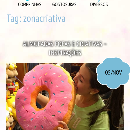
DIVERSOS
COMPRINHAS
GOSTOSURAS
DIVERSOS
DIY
Tag:
zonacriativa
EU AMO
GOSTOSURAS
ALMOFADAS FOFAS E CRIATIVAS –
INSPIRAÇÕES
INSPIRAÇÕES
LOOK DO DIA
MORANDO JUNTOS
05/NOV
ORGANIZAÇÃO
PLAYLISTS
VIAGENS
VÍDEOS