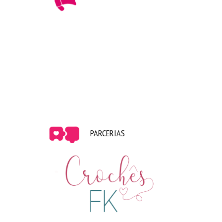
Nerderia –
Violão
|
Minion
|
Disco
|
Emoji
|
Tetris
|
Candy Crush
|
QR Code
|
 Flash
PARCERIAS
Mymimi –
Bolacha
|
Folha
|
Cacto
|
Waffle
|
Hot 
Dog
|
Cupcake
|
Ovo e Bacon
|
Sushi
Difícil querer uma só, né? Isso porque eu fiz uma
super seleção pra postar aqui, se vocês entrarem
nos sites, vocês terão muito mais opções.
Espero que tenham gostado! Um beijo e até o