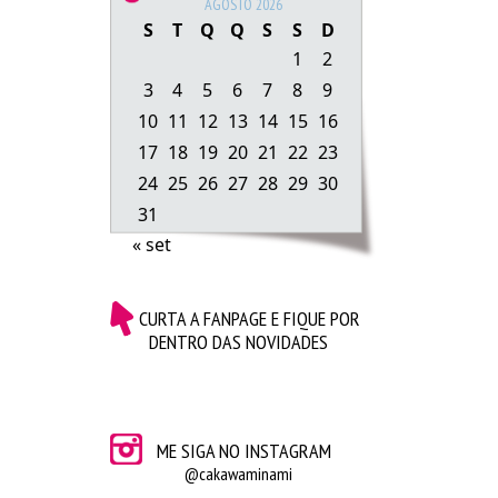
AGOSTO 2026
S
T
Q
Q
S
S
D
1
2
3
4
5
6
7
8
9
10
11
12
13
14
15
16
17
18
19
20
21
22
23
24
25
26
27
28
29
30
Gorila Clube –
Pipoca 
|
Picolé
|
M&M’s 
|
Biscoito
31
« set
CURTA A FANPAGE E FIQUE POR
DENTRO DAS NOVIDADES
ME SIGA NO INSTAGRAM
@cakawaminami