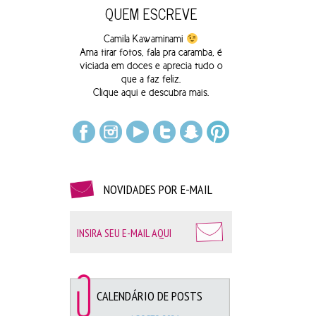
QUEM ESCREVE
Loja Monka –
Gato
|
Estrela
|
Nuvem
Camila Kawaminami
Ama tirar fotos, fala pra caramba, é
viciada em doces e aprecia tudo o
que a faz feliz.
Clique
aqui
e descubra mais.
Gorila Clube –
Limão
|
 Laranja
|
Kiwi
NOVIDADES POR E-MAIL
CALENDÁRIO DE POSTS