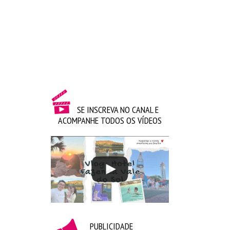
Gorila Clube –
Genius
|
Fita Cassete
|
Interrogação 
Mario
|
 Disquete
|
Kit Ctrl Alt Del
Zona Criativa –
Roleta
|
Pinguim
|
 Lente
SE INSCREVA NO CANAL E
ACOMPANHE TODOS OS VÍDEOS
PUBLICIDADE