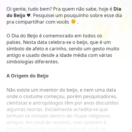
Oi gente, tudo bem? Pra quem não sabe, hoje é
Dia
do Beijo
♥
.
Pesquisei um pouquinho sobre esse dia
pra compartilhar com vocês
.
O Dia do Beijo é comemorado em todos os
países. Nesta data celebra-se o beijo, que é um
símbolo de afeto e carinho, sendo um gesto muito
antigo e usado desde a idade média com várias
simbologias diferentes.
A Origem do Beijo
Não existe um inventor do beijo, e nem uma data
onde o costume começou, porém pesquisadores,
cientistas e antropólogos têm por anos discutidos
algumas teorias. Inicialmente acredita-se que
tenham se iniciado dentro de rituais religiosos
antigos, em sinal de respeito, mas também é
identificado como um fator cultural, onde as