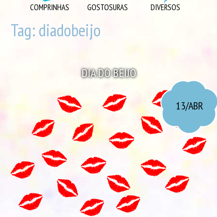
DIVERSOS
COMPRINHAS
GOSTOSURAS
DIVERSOS
DIY
Tag:
diadobeijo
EU AMO
GOSTOSURAS
DIA DO BEIJO
INSPIRAÇÕES
LOOK DO DIA
13/ABR
MORANDO JUNTOS
ORGANIZAÇÃO
PLAYLISTS
VIAGENS
VÍDEOS