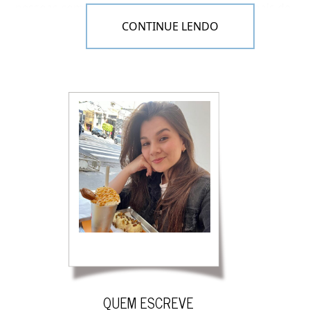
pessoas com a necessidade de demonstrar sinais de
afeto pelos outros, usavam o beijo para se expressar.
CONTINUE LENDO
A Origem do Dia do Beijo
Não se sabe ao certo o motivo dessa data
comemorativa, mas dizem que um italiano chamado
Enrique Porchelo beijava todas as mulheres que
encontrava na vila em que morava. Em 13 de Abril de
1882, o padre local teria oferecido um prêmio em
moedas de ouro às mulheres que não haviam sido
beijadas pelo “Don Juan”. Conta a lenda que
nenhuma apareceu e que o tesouro está escondido
em algum lugar da Itália até hoje.
Curiosidades sobre o beijo
:
29 músculos são ativados em um beijo apaixonado.
QUEM ESCREVE
Durante um beijo o corpo se aquece queimando até