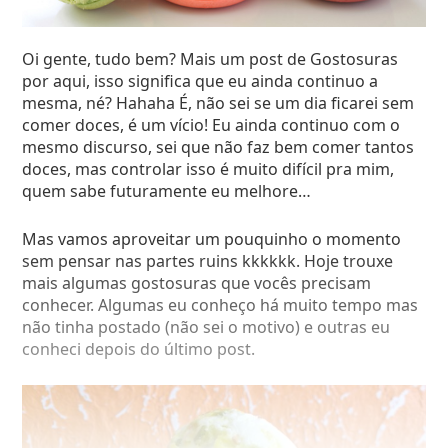
Oi gente, tudo bem? Mais um post de Gostosuras
por aqui, isso significa que eu ainda continuo a
mesma, né? Hahaha É, não sei se um dia ficarei sem
comer doces, é um vício! Eu ainda continuo com o
mesmo discurso, sei que não faz bem comer tantos
doces, mas controlar isso é muito difícil pra mim,
quem sabe futuramente eu melhore…
Mas vamos aproveitar um pouquinho o momento
Petit Gateau de doce de leite com calda de frutas
sem pensar nas partes ruins kkkkkk. Hoje trouxe
vermelhas – Fogo de Chão
mais algumas gostosuras que vocês precisam
conhecer. Algumas eu conheço há muito tempo mas
não tinha postado (não sei o motivo) e outras eu
conheci depois do último post.