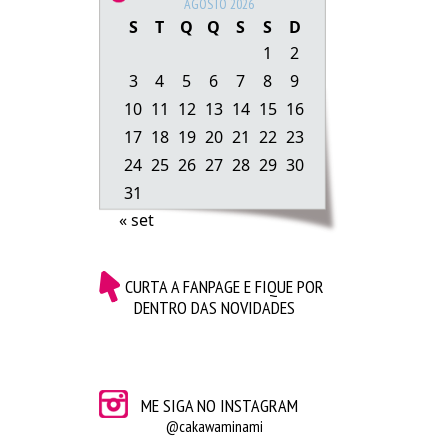
AGOSTO 2026
S
T
Q
Q
S
S
D
1
2
3
4
5
6
7
8
9
10
11
12
13
14
15
16
17
18
19
20
21
22
23
24
25
26
27
28
29
30
31
« set
Taça de açaí trufado com Kinder Bueno – Mania de
CURTA A FANPAGE E FIQUE POR
Açaí
DENTRO DAS NOVIDADES
Cup cake de leite ninho | The Original Cupcake
ME SIGA NO INSTAGRAM
@cakawaminami