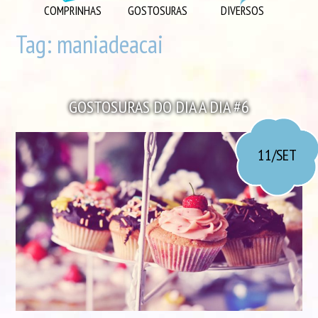
DIVERSOS
COMPRINHAS
GOSTOSURAS
DIVERSOS
DIY
Tag:
maniadeacai
EU AMO
GOSTOSURAS
GOSTOSURAS DO DIA A DIA #6
INSPIRAÇÕES
LOOK DO DIA
11/SET
MORANDO JUNTOS
ORGANIZAÇÃO
PLAYLISTS
VIAGENS
VÍDEOS