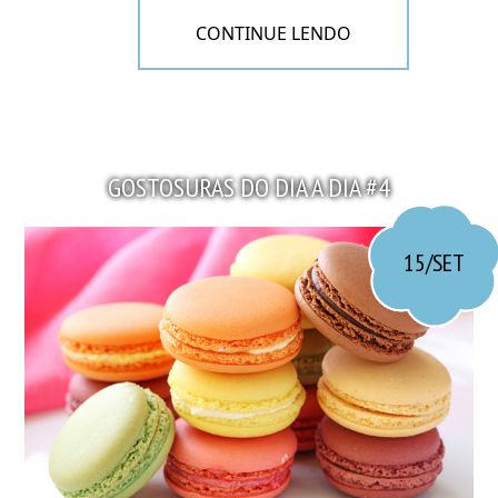
CONTINUE LENDO
GOSTOSURAS DO DIA A DIA #4
Esse cheesecake arco-íris vocês não encontrarão em
nenhum lugar, já que fui eu que fiz hehe. Mas deu
tanto trabalho e ficou tão bom e fofinho, que tinha
15/SET
que compartilhar aqui. ♥