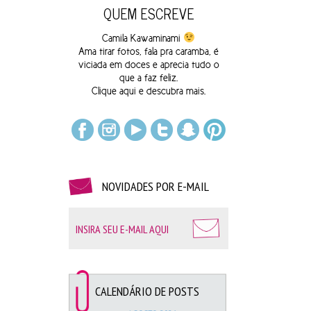
QUEM ESCREVE
Camila Kawaminami
Ama tirar fotos, fala pra caramba, é
viciada em doces e aprecia tudo o
que a faz feliz.
Clique
aqui
e descubra mais.
NOVIDADES POR E-MAIL
Beijinho do amor – Delícias Glauci
Esfiha de chocolate branco com M&M’s e
Pastelzinho de Belém | Habib’s
CALENDÁRIO DE POSTS