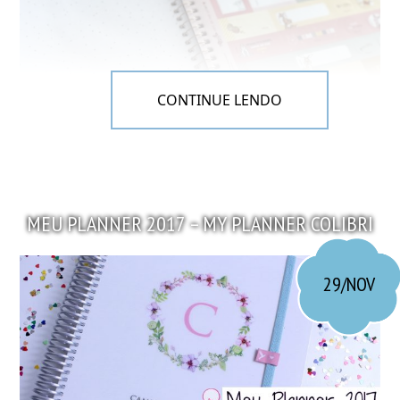
CONTINUE LENDO
MEU PLANNER 2017 – MY PLANNER COLIBRI
Bolso e adesivos
29/NOV