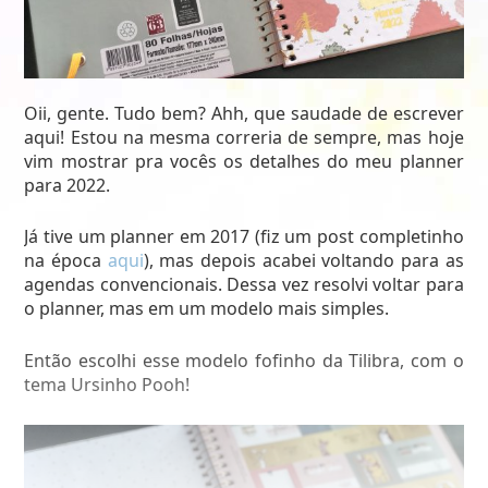
Oii, gente. Tudo bem? Ahh, que saudade de escrever
aqui! Estou na mesma correria de sempre, mas hoje
vim mostrar pra vocês os detalhes do meu planner
para 2022.
Já tive um planner em 2017 (fiz um post completinho
na época
aqui
), mas depois acabei voltando para as
agendas convencionais. Dessa vez resolvi voltar para
o planner, mas em um modelo mais simples.
Então escolhi esse modelo fofinho da Tilibra, com o
tema Ursinho Pooh!