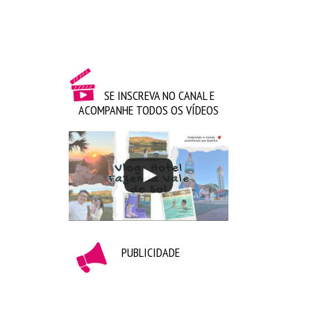
Preparada para jogar um futebol diferente!
SE INSCREVA NO CANAL E
ACOMPANHE TODOS OS VÍDEOS
Sempre juntos, mesmo que na Guerra de Cotonetes
hahaha ♥
PUBLICIDADE
Confiram um pouco de como nos divertimos e
aproveitem para se inscrever no canal: