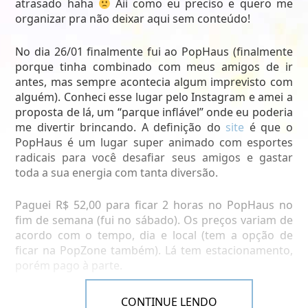
atrasado haha
Aii como eu preciso e quero me
organizar pra não deixar aqui sem conteúdo!
No dia 26/01 finalmente fui ao PopHaus (finalmente
porque tinha combinado com meus amigos de ir
antes, mas sempre acontecia algum imprevisto com
alguém). Conheci esse lugar pelo Instagram e amei a
proposta de lá, um “parque inflável” onde eu poderia
me divertir brincando. A definição do
site
é que o
PopHaus é um lugar super animado com esportes
radicais para você desafiar seus amigos e gastar
toda a sua energia com tanta diversão.
Paguei R$ 52,00 para ficar 2 horas no PopHaus no
fim de semana (fui no sábado). Os preços variam de
acordo com o tempo, dia e local (tem a opção de
ficar na PopZone também). Lá tem estacionamento,
porém pago à parte.
Foi tudo muito legal, mas eu acabei me machucando
CONTINUE LENDO