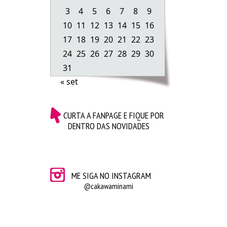
3
4
5
6
7
8
9
10
11
12
13
14
15
16
17
18
19
20
21
22
23
Essa foto foi tirada em fevereiro, no dia em que
24
25
26
27
28
29
30
gravei o tour.
31
« set
Assistam ao tour pelo apartamento vazio pra
conhecer nosso cantinho:
CURTA A FANPAGE E FIQUE POR
DENTRO DAS NOVIDADES
ME SIGA NO INSTAGRAM
@cakawaminami