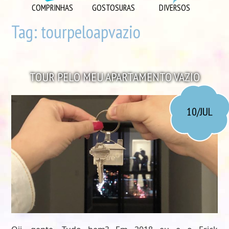
DIVERSOS
COMPRINHAS
GOSTOSURAS
DIVERSOS
DIY
Tag:
tourpeloapvazio
EU AMO
GOSTOSURAS
TOUR PELO MEU APARTAMENTO VAZIO
INSPIRAÇÕES
LOOK DO DIA
10/JUL
MORANDO JUNTOS
ORGANIZAÇÃO
PLAYLISTS
VIAGENS
VÍDEOS