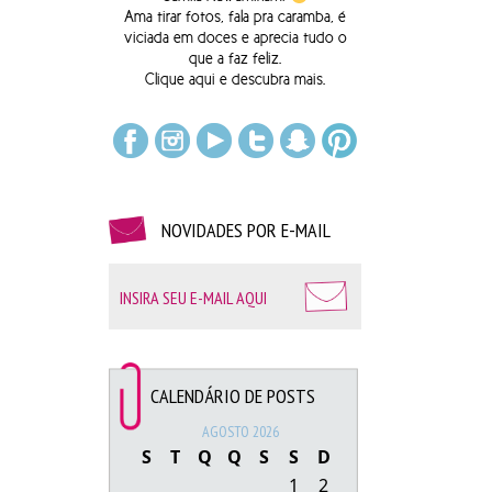
Ama tirar fotos, fala pra caramba, é
viciada em doces e aprecia tudo o
que a faz feliz.
Clique
aqui
e descubra mais.
Coquetel de lançamento do ap. – 06/11/2019
NOVIDADES POR E-MAIL
CALENDÁRIO DE POSTS
AGOSTO 2026
S
T
Q
Q
S
S
D
1
2