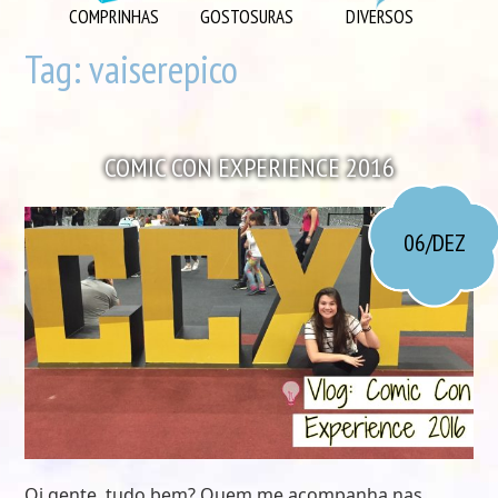
DIVERSOS
COMPRINHAS
GOSTOSURAS
DIVERSOS
DIY
Tag:
vaiserepico
EU AMO
GOSTOSURAS
COMIC CON EXPERIENCE 2016
INSPIRAÇÕES
LOOK DO DIA
06/DEZ
MORANDO JUNTOS
ORGANIZAÇÃO
PLAYLISTS
VIAGENS
VÍDEOS
Oi gente, tudo bem? Quem me acompanha nas