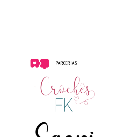
Hello Kitty – O stand estava lindo e cheio de coisas
PARCERIAS
legais. Tinha foto revelada na hora, roleta de
prêmios e pipoca ♥